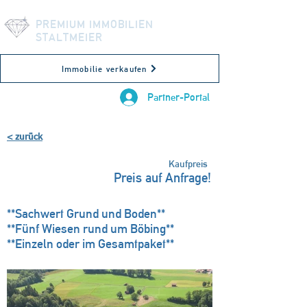
PREMIUM IMMOBILIEN
STALTMEIER
Immobilie verkaufen
Partner-Portal
< zurück
VERKAUFT!
Kaufpreis
Preis auf Anfrage!
Böbing, Deutschland
**Sachwert Grund und Boden**
**Fünf Wiesen rund um Böbing**
**Einzeln oder im Gesamtpaket**