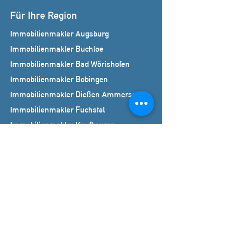
Für Ihre Region
Immobilienmakler Augsburg
Immobilienmakler Buchloe
Immobilienmakler Bad Wörishofen
Immobilienmakler Bobingen
Immobilienmakler Dießen Ammersee
Immobilienmakler Fuchstal
Immobilienmakler Kaufbeuren
Immobilienmakler Kempten
Immobilienmakler Königsbrunn
Immobilienmakler Landsberg am Lech
Immobilienmakler Mindelheim
Immobilienmakler Memmingen
Immobilienmakler Schongau