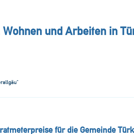
 Wohnen und Arbeiten in T
erallgäu"
6 zwischen München und Lindau, zudem auch zwischen der Anbind
en, da viele Städte vom "Türkheimer Bahnhof", wie z.B. München,
. Wer gerne mit dem Flieger reisen möchte, hat die Wahl zwisch
ughafen. Einkaufen in Türkheim, Wertach: Lidl, Rossmann, Rewe, V-
ratmeterpreise für die Gemeinde Tür