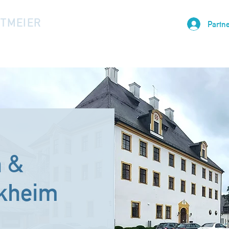
LTMEIER
Partne
 &
rkheim