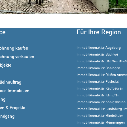
ce
Für Ihre Region
Immobilienmakler Augsburg
ohnung kaufen
Immobilienmakler Buchloe
ohnung verkaufen
Immobilienmakler Bad Wörishof
bjekte
Immobilienmakler Bobingen
Immobilienmakler Dießen Amme
Immobilienmakler Fuchstal
leinauftrag
Immobilienmakler Kaufbeuren
ose-Immobilien
Immobilienmakler Kempten
ung
Immobilienmakler Königsbrunn
en & Projekte
Immobilienmakler Landsberg am
Immobilienmakler Mindelheim
undgang
Immobilienmakler Memmingen