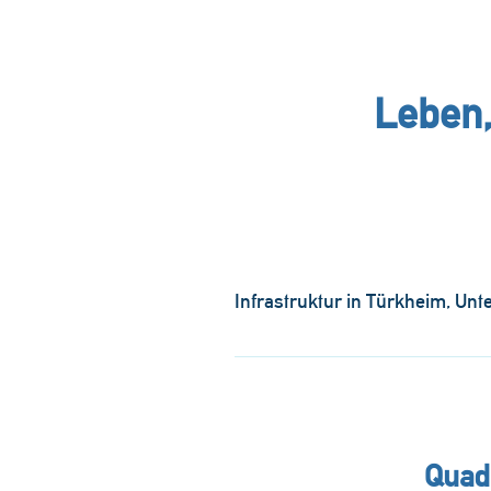
Leben,
Infrastruktur in Türkheim, Unt
Türkheim liegt direkt an der A9
Pendler ist Türkheim ideal geleg
Wörishofen gut zu erreichen sind
Flughafen oder dem Stuttgarter Fl
Skylinepark, Sportvereine, Kino
Quad