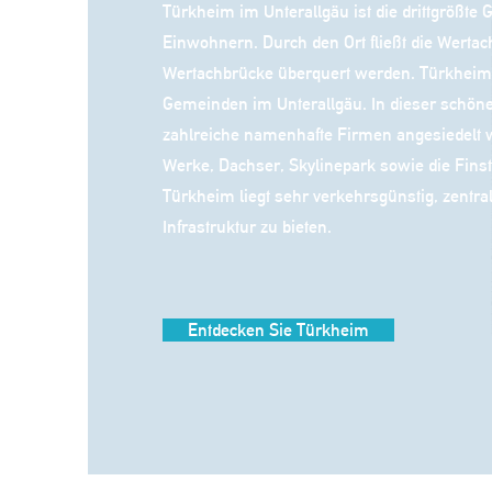
Türkheim im Unterallgäu ist die drittgrößte 
Einwohnern. Durch den Ort fließt die Werta
Wertachbrücke überquert werden. Türkheim i
Gemeinden im Unterallgäu. In dieser schö
zahlreiche namenhafte Firmen angesiedelt 
Werke, Dachser, Skylinepark sowie die Finst
Türkheim liegt sehr verkehrsgünstig, zentra
Infrastruktur zu bieten.
Entdecken Sie Türkheim