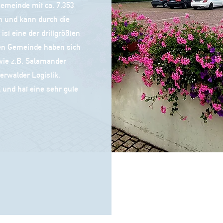
Gemeinde mit ca. 7.353
ch und kann durch die
st eine der drittgrößten
nen Gemeinde haben sich
wie z.B. Salamander
erwalder Logistik.
l und hat eine sehr gute