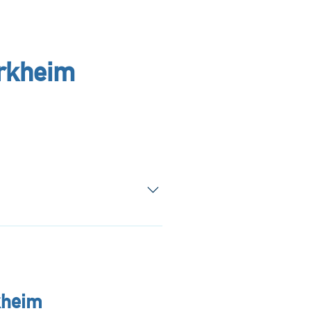
ürkheim
ung Kaufbeuren und Augsburg. Für
 Augsburg, Memmingen, Bad
en dem naheliegenden Münchner
Markt Freizeitaktivitäten:
kheim