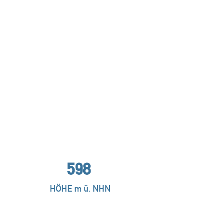
598
HÖHE m ü. NHN