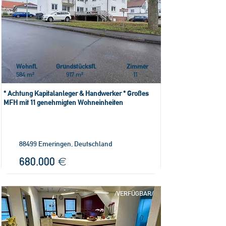
Wohnfl.
Grundstücksfl.
Zimmer
584 m²
917 m²
11
* Achtung Kapitalanleger & Handwerker * Großes
MFH mit 11 genehmigten Wohneinheiten
88499 Emeringen, Deutschland
680.000 €
/VERFÜGBAR/