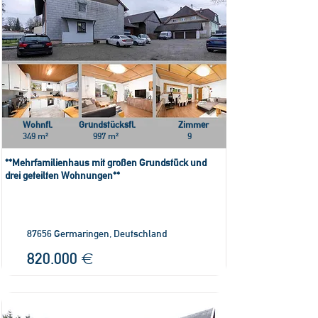
Wohnfl.
Grundstücksfl.
Zimmer
349 m²
997 m²
9
**Mehrfamilienhaus mit großen Grundstück und
drei geteilten Wohnungen**
87656 Germaringen, Deutschland
820.000 €
/VERFÜGBAR/