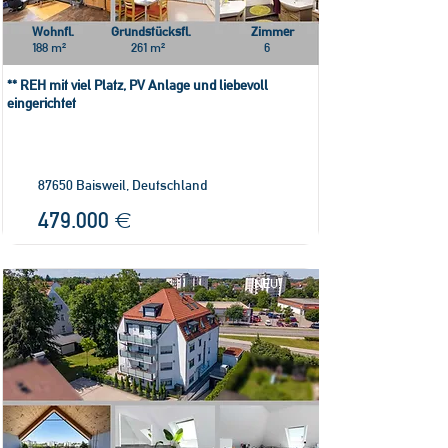
Wohnfl.
Grundstücksfl.
Zimmer
188 m²
261 m²
6
** REH mit viel Platz, PV Anlage und liebevoll
eingerichtet
87650 Baisweil, Deutschland
479.000 €
!NEU!