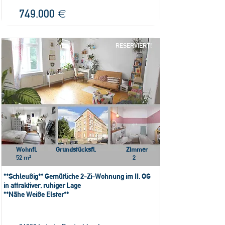
749.000 €
RESERVIERT!
Wohnfl.
Grundstücksfl.
Zimmer
52 m²
2
**Schleußig** Gemütliche 2-Zi-Wohnung im II. OG
in attraktiver, ruhiger Lage
**Nähe Weiße Elster**