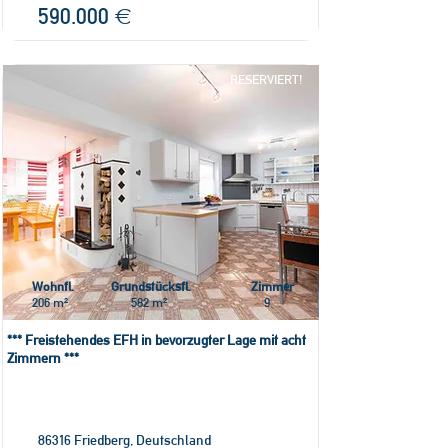
590.000 €
RESERVIERT!
Wohnfl.
Grundstücksfl.
Zimmer
206 m²
582 m²
9
*** Freistehendes EFH in bevorzugter Lage mit acht
Zimmern ***
86316 Friedberg, Deutschland