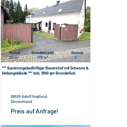
Wohnfl.
Grundstücksfl.
Zimmer
150 m²
1710 m²
5
*** Sanierungsbedürftiger Bauernhof mit Scheune &
Nebengebäude *** inkl. 1800 qm Grundstück
08626 Adorf/Vogtland,
Deutschland
Preis auf Anfrage!