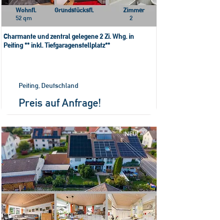
Wohnfl.
Grundstücksfl.
Zimmer
52 qm
2
Charmante und zentral gelegene 2 Zi. Whg. in
Peiting ** inkl. Tiefgaragenstellplatz**
Peiting, Deutschland
Preis auf Anfrage!
!NEU!