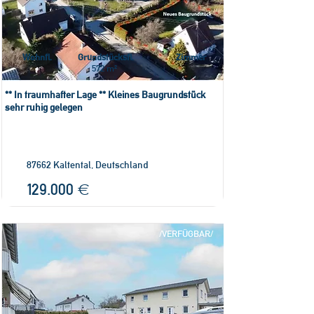
Wohnfl.
Grundstücksfl.
Zimmer
572 m²
** In traumhafter Lage ** Kleines Baugrundstück
sehr ruhig gelegen
87662 Kaltental, Deutschland
129.000 €
/VERFÜGBAR/