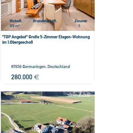
Wohnfl.
Grundstücksfl.
Zimmer
129 m²
5
*TOP Angebot* Große 5-Zimmer Etagen-Wohnung
im 1.Obergeschoß
87656 Germaringen, Deutschland
280.000 €
/VERFÜGBAR/