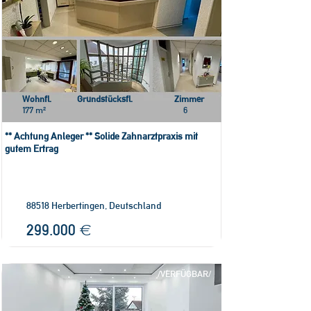
Wohnfl.
Grundstücksfl.
Zimmer
177 m²
6
** Achtung Anleger ** Solide Zahnarztpraxis mit
gutem Ertrag
88518 Herbertingen, Deutschland
299.000 €
/VERFÜGBAR/