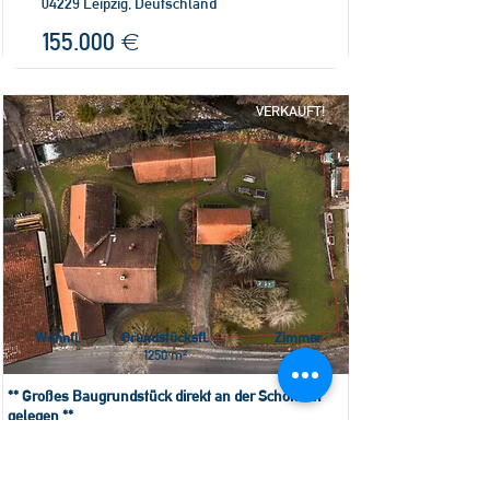
04229 Leipzig, Deutschland
155.000 €
VERKAUFT!
Wohnfl.
Grundstücksfl.
Zimmer
1250 m²
** Großes Baugrundstück direkt an der Schönach
gelegen **