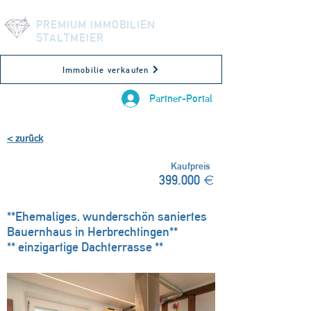
PREMIUM IMMOBILIEN
STALTMEIER
Immobilie verkaufen
Partner-Portal
< zurück
VERKAUFT!
Kaufpreis
399.000 €
Herbrechtingen, Deutschland
**Ehemaliges, wunderschön saniertes
Bauernhaus in Herbrechtingen**
** einzigartige Dachterrasse **