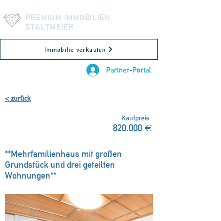
PREMIUM IMMOBILIEN
STALTMEIER
Immobilie verkaufen
Partner-Portal
< zurück
/VERFÜGBAR/
Kaufpreis
820.000 €
87656 Germaringen, Deutschland
**Mehrfamilienhaus mit großen
Grundstück und drei geteilten
Wohnungen**