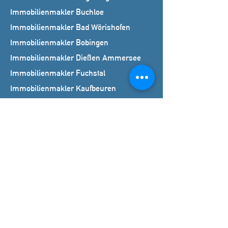
Immobilienmakler Buchloe
Immobilienmakler Bad Wörishofen
Immobilienmakler Bobingen
Immobilienmakler Dießen Ammersee
Immobilienmakler Fuchstal
Immobilienmakler Kaufbeuren
Immobilienmakler Kempten
Immobilienmakler Königsbrunn
Immobilienmakler Landsberg am Lech
Immobilienmakler Mindelheim
Immobilienmakler Memmingen
Immobilienmakler Schongau
Immobilienmakler Schwabmünchen
Immobilienmakler Starnberg
Immobilienmakler Türkheim