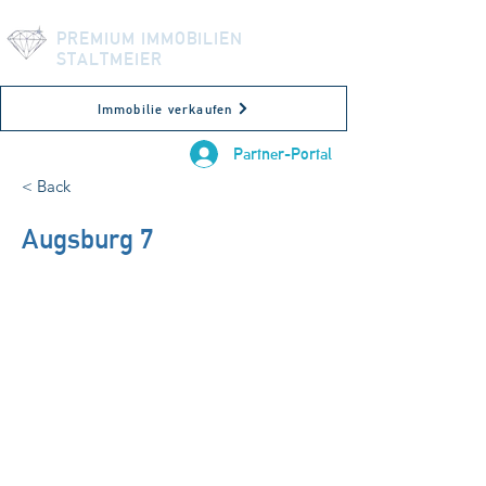
PREMIUM IMMOBILIEN
STALTMEIER
Immobilie verkaufen
Partner-Portal
< Back
Augsburg 7
Augsburg, Deutschland
56 m²
Vermietet!