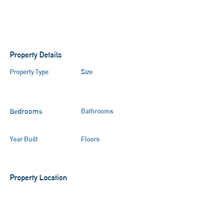
Property Details
Property Type
Size
Ehemaliges
Bauernhaus
Bedrooms
Bathrooms
8
Year Built
Floors
Property Location
86987 Schwabsoien, Deutschland