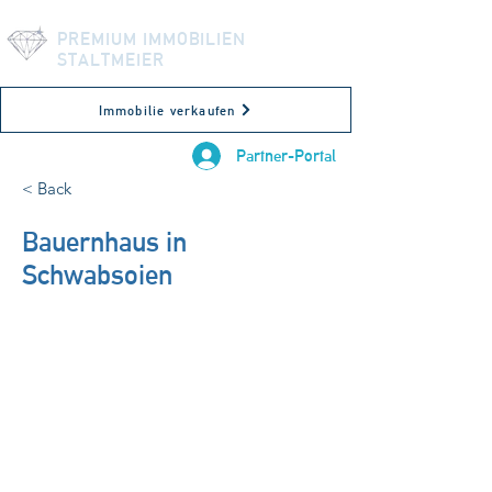
PREMIUM IMMOBILIEN
STALTMEIER
Immobilie verkaufen
Partner-Portal
< Back
Bauernhaus in
Schwabsoien
86987 Schwabsoien, Deutschland
190 m²
Verkauft!