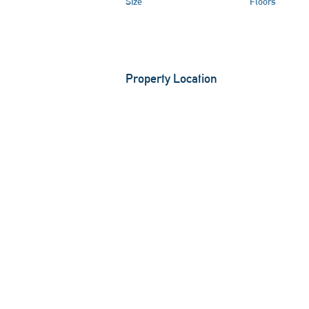
Size
Floors
Property Location
86989 Steingaden, Deutschland