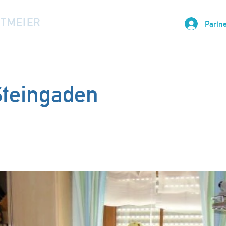
LTMEIER
Partne
teingaden