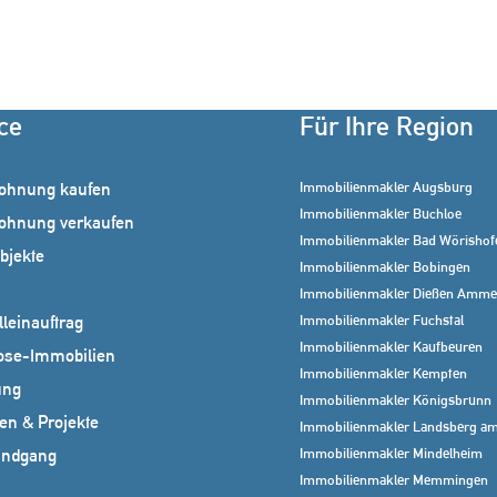
ce
Für Ihre Region
Immobilienmakler Augsburg
ohnung kaufen
Immobilienmakler Buchloe
ohnung verkaufen
Immobilienmakler Bad Wörishof
bjekte
Immobilienmakler Bobingen
Immobilienmakler Dießen Amme
Immobilienmakler Fuchstal
leinauftrag
Immobilienmakler Kaufbeuren
ose-Immobilien
Immobilienmakler Kempten
ung
Immobilienmakler Königsbrunn
en & Projekte
Immobilienmakler Landsberg am
Immobilienmakler Mindelheim
undgang
Immobilienmakler Memmingen