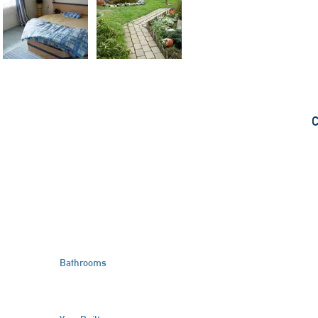
C
3
Bathrooms