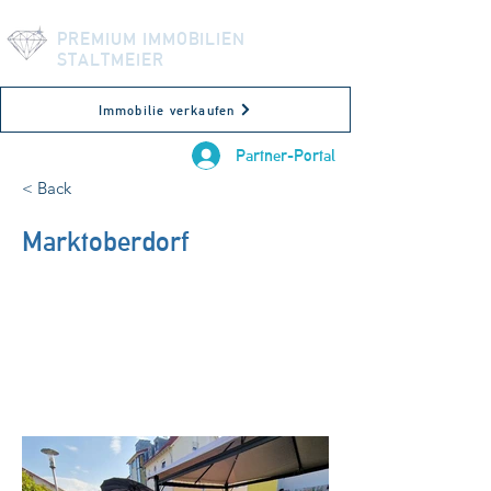
PREMIUM IMMOBILIEN
STALTMEIER
Immobilie verkaufen
Partner-Portal
< Back
Marktoberdorf
87616 Marktoberdorf, Deutschland
84m²
VERMIETET!