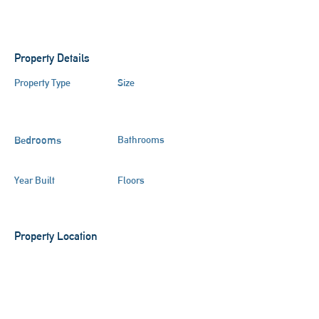
Property Details
Property Type
Size
4 Zimmer Wohnung
Marktoberdorf
Bedrooms
Bathrooms
4
Year Built
Floors
Property Location
87616 Marktoberdorf, Deutschland